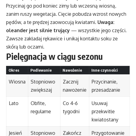
Przycinaj go pod koniec zimy lub wczesną wiosną,
zanim ruszy wegetacja. Cięcie pobudza wzrost nowych
pędów, a te prędzej zaowocują kwiatami.
Uwaga:
oleander jest silnie trujący
— wszystkie jego części.
Zawsze zakładaj rękawice i unikaj kontaktu soku ze
skórą lub oczami.
Pielęgnacja w ciągu sezonu
Okres
Podlewanie
Nawożenie
Inne czynności
Wiosna
Stopniowo
Zacznij
Przycinanie,
zwiększaj
nawożenie
przesadzanie
Lato
Obfite,
Co 4-6
Usuwaj
regularne
tygodni
przekwitłe
kwiatostany
Jesień
Stopniowo
Zakończ
Przygotowanie