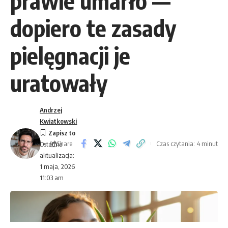
prawie umarło —
dopiero te zasady
pielęgnacji je
uratowały
Andrzej
Kwiatkowski
Share
Czas czytania: 4 minut
Ostatnia
aktualizacja:
1 maja, 2026
11:03 am