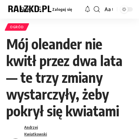
Sklep
Aa
Zaloguj się
Font
Resizer
OGRÓD
Mój oleander nie
kwitł przez dwa lata
— te trzy zmiany
wystarczyły, żeby
pokrył się kwiatami
Andrzej
Kwiatkowski