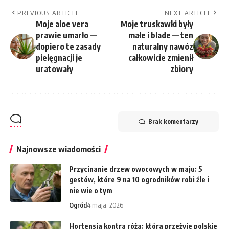
PREVIOUS ARTICLE
NEXT ARTICLE
Moje aloe vera
Moje truskawki były
prawie umarło —
małe i blade — ten
dopiero te zasady
naturalny nawóz
pielęgnacji je
całkowicie zmienił
uratowały
zbiory
Brak komentarzy
Najnowsze wiadomości
Przycinanie drzew owocowych w maju: 5
gestów, które 9 na 10 ogrodników robi źle i
nie wie o tym
Ogród
4 maja, 2026
Hortensja kontra róża: która przeżyje polskie