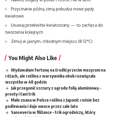
Przycinanie późną zimą pobudza nowe pędy
kwiatowe
Usuwaj przekwitłe kwiatostany — to zachęca do
tworzenia kolejnych
Zimuj w jasnym, chłodnym miejscu (8-12°C)
You Might Also Like
Wydawałam fortunę na środki przeciw mszycom na
różach, ale roślina z warzywnika obok rozwiązała
wszystko w 48 godzin
Jak przegonić szczury z ogrodu folią aluminiową –
prosty i tani trik
Mało znana w Polsce roślina z Japonii: rośnie bez
podlewania i daje owoce przez całe lato
Sanseveria w filiżance – trik ogrodniczy, który