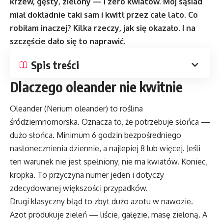
krzew, gęsty, zielony — i zero kwiatów. Mój sąsiad
miał dokładnie taki sam i kwitł przez całe lato. Co
robiłam inaczej? Kilka rzeczy, jak się okazało. I na
szczęście dało się to naprawić.
Spis treści
Dlaczego oleander nie kwitnie
Oleander (Nerium oleander) to roślina
śródziemnomorska. Oznacza to, że potrzebuje słońca —
dużo słońca. Minimum 6 godzin bezpośredniego
nasłonecznienia dziennie, a najlepiej 8 lub więcej. Jeśli
ten warunek nie jest spełniony, nie ma kwiatów. Koniec,
kropka. To przyczyna numer jeden i dotyczy
zdecydowanej większości przypadków.
Drugi klasyczny błąd to zbyt dużo azotu w nawozie.
Azot produkuje zieleń — liście, gałęzie, masę zieloną. A