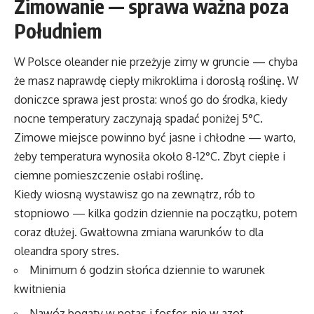
Zimowanie — sprawa ważna poza
Południem
W Polsce oleander nie przeżyje zimy w gruncie — chyba
że masz naprawdę ciepły mikroklima i dorosłą roślinę. W
doniczce sprawa jest prosta: wnoś go do środka, kiedy
nocne temperatury zaczynają spadać poniżej 5°C.
Zimowe miejsce powinno być jasne i chłodne — warto,
żeby temperatura wynosiła około 8-12°C. Zbyt ciepłe i
ciemne pomieszczenie osłabi roślinę.
Kiedy wiosną wystawisz go na zewnątrz, rób to
stopniowo — kilka godzin dziennie na początku, potem
coraz dłużej. Gwałtowna zmiana warunków to dla
oleandra spory stres.
Minimum 6 godzin słońca dziennie to warunek
kwitnienia
Nawóz bogaty w potas i fosfor, nie w azot