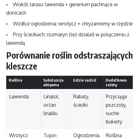
Wokół tarasu: lawenda + geranium pachnące w
donicach
Wzdłuż ogrodzenia: wrotycz + chryzantemy w rzędzie
Przy ścieżkach: rozmaryn (też działa!) w połączeniu z
lawendą
Porównanie roślin odstraszających
kleszcze
Roślina
Substancja
Gdzie sadzić
Dodatkowe
aktywna
zalety
Lawenda
Linalol,
Rabaty,
Przyciąga
octan
ścieżki
pszczoły,
linalilu
suche
bukiety
Wrotycz
Tujon
Ogrodzenia,
Roślina