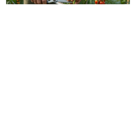
Regularne przycinanie wilków u pomidorów
niedeterminowanych to gwarancja bujniejszych i smaczniejszych
owoców – zacznij gdy roślina ma 30-45 cm wysokości.
Przycinanie pomidorów to jeden z tych tematów,
przy którym ogrodnicy dzielą się na dwa obozy:
tych, którzy robią to regularnie i mają obfite plony, i
tych, którzy nigdy nie próbowali i zastanawiają się,
dlaczego ich rośliny wyglądają jak dżungla. Czas to
rozgryźć.
Spis treści