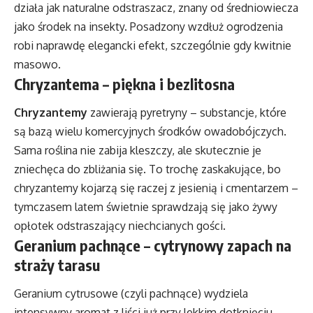
działa jak naturalne odstraszacz, znany od średniowiecza
jako środek na insekty. Posadzony wzdłuż ogrodzenia
robi naprawdę elegancki efekt, szczególnie gdy kwitnie
masowo.
Chryzantema – piękna i bezlitosna
Chryzantemy
zawierają pyretryny – substancje, które
są bazą wielu komercyjnych środków owadobójczych.
Sama roślina nie zabija kleszczy, ale skutecznie je
zniechęca do zbliżania się. To trochę zaskakujące, bo
chryzantemy kojarzą się raczej z jesienią i cmentarzem –
tymczasem latem świetnie sprawdzają się jako żywy
opłotek odstraszający niechcianych gości.
Geranium pachnące – cytrynowy zapach na
straży tarasu
Geranium cytrusowe (czyli pachnące) wydziela
intensywny aromat z liści już przy lekkim dotknięciu.