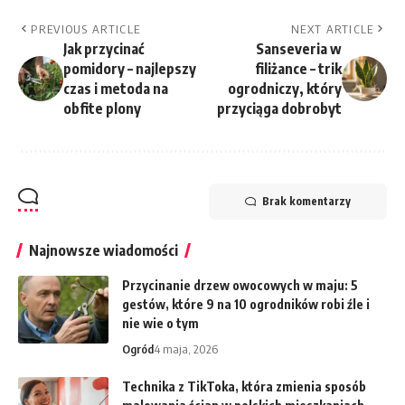
PREVIOUS ARTICLE
NEXT ARTICLE
Jak przycinać
Sanseveria w
pomidory – najlepszy
filiżance – trik
czas i metoda na
ogrodniczy, który
obfite plony
przyciąga dobrobyt
Brak komentarzy
Najnowsze wiadomości
Przycinanie drzew owocowych w maju: 5
gestów, które 9 na 10 ogrodników robi źle i
nie wie o tym
Ogród
4 maja, 2026
Technika z TikToka, która zmienia sposób