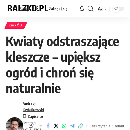
Sklep
Aa
Zaloguj się
Font
Resizer
OGRÓD
Kwiaty odstraszające
kleszcze – upiększ
ogród i chroń się
naturalnie
Andrzej
Kwiatkowski
Ostatnia
Share
Czas czytania: 5 minut
aktualizacja: