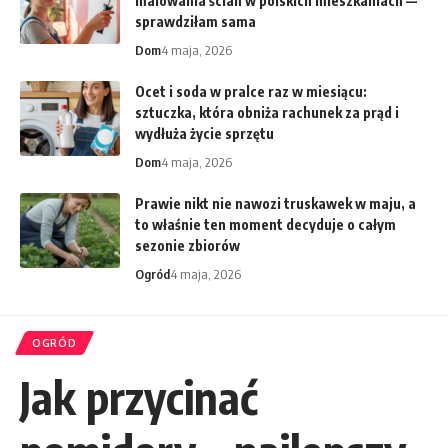
malowania ścian w polskich mieszkaniach —
sprawdziłam sama
Dom
4 maja, 2026
Ocet i soda w pralce raz w miesiącu:
sztuczka, która obniża rachunek za prąd i
wydłuża życie sprzętu
Dom
4 maja, 2026
Prawie nikt nie nawozi truskawek w maju, a
to właśnie ten moment decyduje o całym
sezonie zbiorów
Ogród
4 maja, 2026
OGRÓD
Jak przycinać