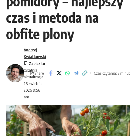
pomidory – najlepszy
czas i metoda na
obfite plony
Andrzej
Kwiatkowski
Ostatnia
Share
Czas czytania: 3 minut
aktualizacja:
28 kwietnia,
2026 9:56
am