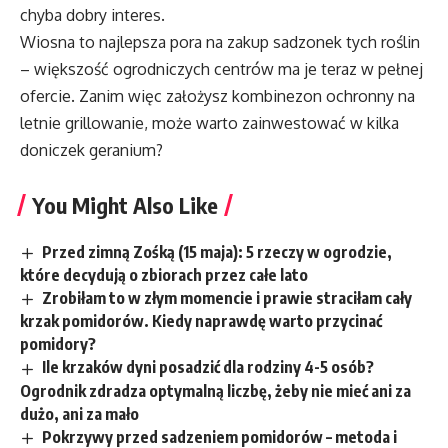
chyba dobry interes.
Wiosna to najlepsza pora na zakup sadzonek tych roślin
– większość ogrodniczych centrów ma je teraz w pełnej
ofercie. Zanim więc założysz kombinezon ochronny na
letnie grillowanie, może warto zainwestować w kilka
doniczek geranium?
You Might Also Like
Przed zimną Zośką (15 maja): 5 rzeczy w ogrodzie,
które decydują o zbiorach przez całe lato
Zrobiłam to w złym momencie i prawie straciłam cały
krzak pomidorów. Kiedy naprawdę warto przycinać
pomidory?
Ile krzaków dyni posadzić dla rodziny 4-5 osób?
Ogrodnik zdradza optymalną liczbę, żeby nie mieć ani za
dużo, ani za mało
Pokrzywy przed sadzeniem pomidorów – metoda i