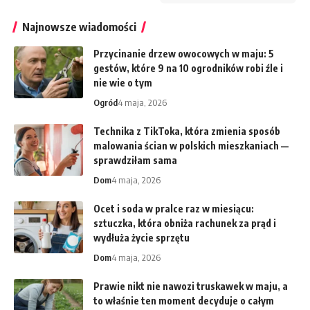
Najnowsze wiadomości
Przycinanie drzew owocowych w maju: 5
gestów, które 9 na 10 ogrodników robi źle i
nie wie o tym
Ogród
4 maja, 2026
Technika z TikToka, która zmienia sposób
malowania ścian w polskich mieszkaniach —
sprawdziłam sama
Dom
4 maja, 2026
Ocet i soda w pralce raz w miesiącu:
sztuczka, która obniża rachunek za prąd i
wydłuża życie sprzętu
Dom
4 maja, 2026
Prawie nikt nie nawozi truskawek w maju, a
to właśnie ten moment decyduje o całym