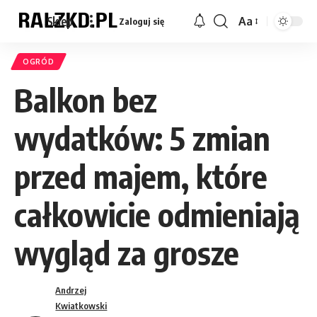
Sklep
Aa
Zaloguj się
Font
Resizer
OGRÓD
Balkon bez
wydatków: 5 zmian
przed majem, które
całkowicie odmieniają
wygląd za grosze
Andrzej
Kwiatkowski