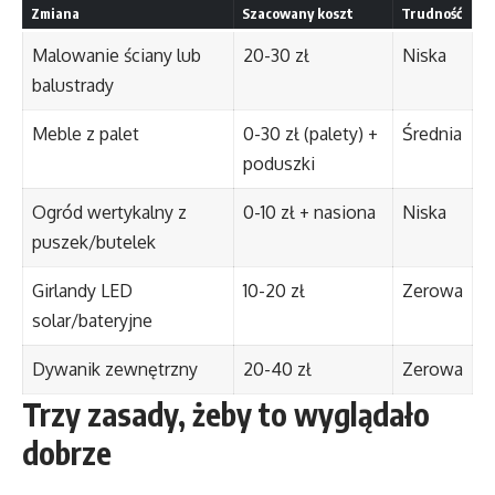
Zmiana
Szacowany koszt
Trudność
Malowanie ściany lub
20-30 zł
Niska
balustrady
Meble z palet
0-30 zł (palety) +
Średnia
poduszki
Ogród wertykalny z
0-10 zł + nasiona
Niska
puszek/butelek
Girlandy LED
10-20 zł
Zerowa
solar/bateryjne
Dywanik zewnętrzny
20-40 zł
Zerowa
Trzy zasady, żeby to wyglądało
dobrze