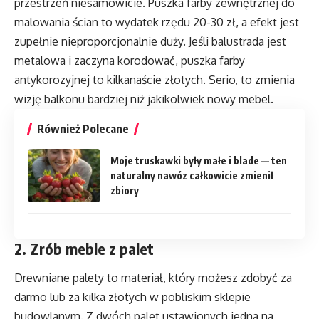
przestrzeń niesamowicie. Puszka farby zewnętrznej do
malowania ścian to wydatek rzędu 20-30 zł, a efekt jest
zupełnie nieproporcjonalnie duży. Jeśli balustrada jest
metalowa i zaczyna korodować, puszka farby
antykorozyjnej to kilkanaście złotych. Serio, to zmienia
wizję balkonu bardziej niż jakikolwiek nowy mebel.
Również Polecane
Moje truskawki były małe i blade — ten
naturalny nawóz całkowicie zmienił
zbiory
2. Zrób meble z palet
Drewniane palety to materiał, który możesz zdobyć za
darmo lub za kilka złotych w pobliskim sklepie
budowlanym. Z dwóch palet ustawionych jedna na