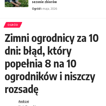
sezonie zbiorów
Ogród
4 maja, 2026
OGRÓD
Zimni ogrodnicy za 10
dni: błąd, który
popełnia 8 na 10
ogrodników i niszczy
rozsadę
Andrzej