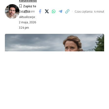
Kwiatkowski
Share
Czas czytania: 4 minut
Ostatnia
aktualizacja:
2 maja, 2026
3:24 pm
Zimni ogrodnicy 2026 — jak chronić rozsadę przed majowymi
przymrozkami
Maj to zdradliwy miesiąc. Słońce grzeje, ziemia się