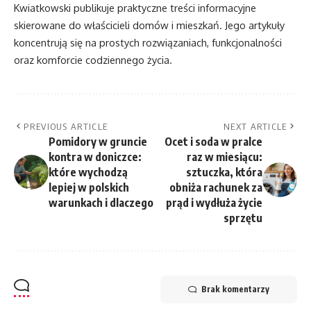
Kwiatkowski publikuje praktyczne treści informacyjne
skierowane do właścicieli domów i mieszkań. Jego artykuły
koncentrują się na prostych rozwiązaniach, funkcjonalności
oraz komforcie codziennego życia.
PREVIOUS ARTICLE
NEXT ARTICLE
Pomidory w gruncie
Ocet i soda w pralce
kontra w doniczce:
raz w miesiącu:
które wychodzą
sztuczka, która
lepiej w polskich
obniża rachunek za
warunkach i dlaczego
prąd i wydłuża życie
sprzętu
Brak komentarzy