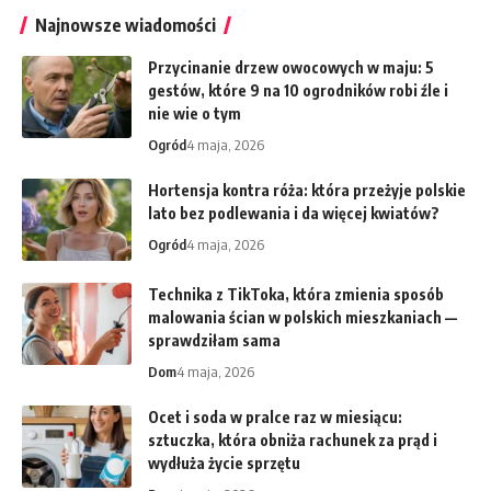
Najnowsze wiadomości
Przycinanie drzew owocowych w maju: 5
gestów, które 9 na 10 ogrodników robi źle i
nie wie o tym
Ogród
4 maja, 2026
Hortensja kontra róża: która przeżyje polskie
lato bez podlewania i da więcej kwiatów?
Ogród
4 maja, 2026
Technika z TikToka, która zmienia sposób
malowania ścian w polskich mieszkaniach —
sprawdziłam sama
Dom
4 maja, 2026
Ocet i soda w pralce raz w miesiącu:
sztuczka, która obniża rachunek za prąd i
wydłuża życie sprzętu