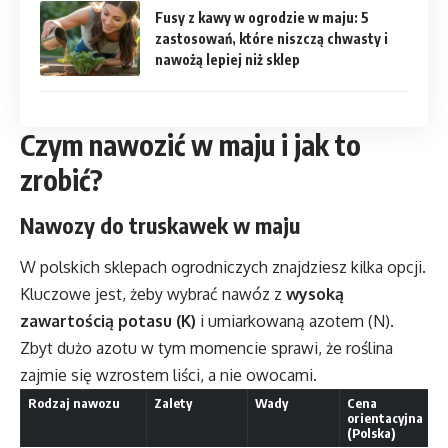
Fusy z kawy w ogrodzie w maju: 5
zastosowań, które niszczą chwasty i
nawożą lepiej niż sklep
Czym nawozić w maju i jak to
zrobić?
Nawozy do truskawek w maju
W polskich sklepach ogrodniczych znajdziesz kilka opcji.
Kluczowe jest, żeby wybrać nawóz z
wysoką
zawartością potasu (K)
i umiarkowaną azotem (N).
Zbyt dużo azotu w tym momencie sprawi, że roślina
zajmie się wzrostem liści, a nie owocami.
Rodzaj nawozu
Zalety
Wady
Cena
orientacyjna
(Polska)