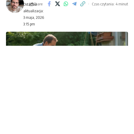
Share
Czas czytania: 4 minut
Ostatnia
aktualizacja:
3 maja, 2026
3:15 pm
Grunt czy doniczka? W polskich warunkach klimatycznych
wybór metody uprawy naprawdę decyduje o plonach
Pomidory w gruncie czy w doniczkach? To pytanie,
które zadaje sobie chyba każdy, kto choć raz