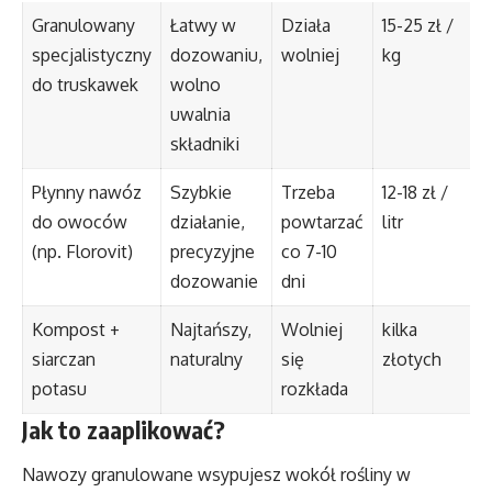
Granulowany
Łatwy w
Działa
15-25 zł /
specjalistyczny
dozowaniu,
wolniej
kg
do truskawek
wolno
uwalnia
składniki
Płynny nawóz
Szybkie
Trzeba
12-18 zł /
do owoców
działanie,
powtarzać
litr
(np. Florovit)
precyzyjne
co 7-10
dozowanie
dni
Kompost +
Najtańszy,
Wolniej
kilka
siarczan
naturalny
się
złotych
potasu
rozkłada
Jak to zaaplikować?
Nawozy granulowane wsypujesz wokół rośliny w