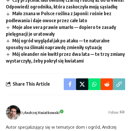
Czy przycinać laurowiśnię czarną i suchą aż do drewna?
Odpowiedź ogrodnika, która zaskoczyła moją sąsiadkę
Mało znana w Polsce roślina z Japonii: rośnie bez
podlewania i daje owoce przez całe lato
Moje aloe vera prawie umarło — dopiero te zasady
pielęgnacji je uratowały
Mój ogród wyglądał jak po ataku — te naturalne
sposoby na ślimaki naprawdę zmieniły sytuację
Mój oleander nie kwitł przez dwa lata — te trzy zmiany
wystarczyły, żeby pokrył się kwiatami
Share This Article
Follow:
By
Andrzej Kwiatkowski
Autor specjalizujący się w tematyce dom i ogród, Andrzej