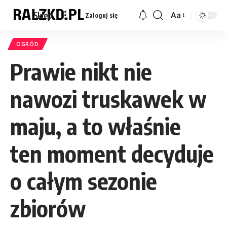
Sklep
Aa
Zaloguj się
Font
Resizer
OGRÓD
Prawie nikt nie
nawozi truskawek w
maju, a to właśnie
ten moment decyduje
o całym sezonie
zbiorów