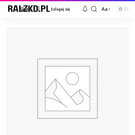
Sklep
Aa
Zaloguj się
Font
Resizer