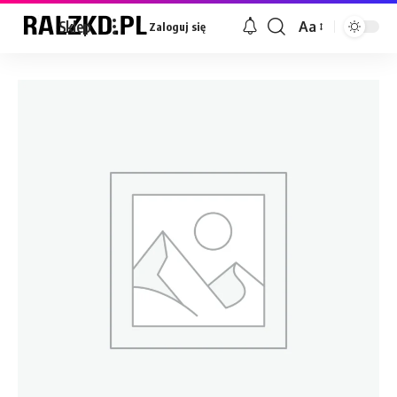
Sklep
Aa
Zaloguj się
Font
Resizer