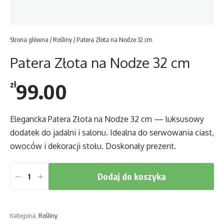
Strona główna
/
Rośliny
/ Patera Złota na Nodze 32 cm
Patera Złota na Nodze 32 cm
99.00
zł
Elegancka Patera Złota na Nodze 32 cm — luksusowy
dodatek do jadalni i salonu. Idealna do serwowania ciast,
owoców i dekoracji stołu. Doskonały prezent.
Dodaj do koszyka
ilość
Patera
Złota
Kategoria:
Rośliny
na