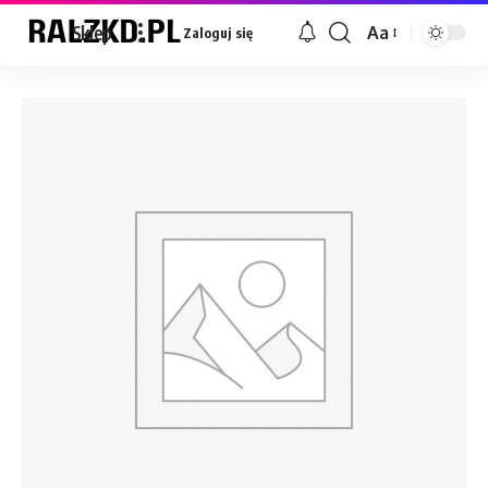
Sklep
Aa
Zaloguj się
Font
Resizer