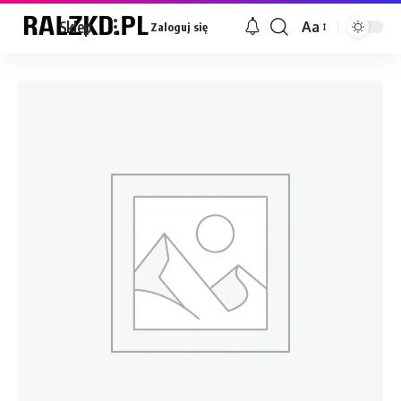
Sklep
Aa
Zaloguj się
Font
Resizer