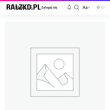
Sklep
Aa
Zaloguj się
Font
Resizer