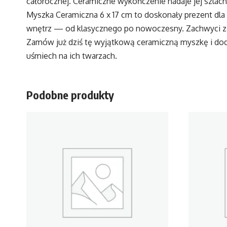
całorocznej. Ceramiczne wykończenie nadaje jej szlache
Myszka Ceramiczna 6 x 17 cm to doskonały prezent dla
wnętrz — od klasycznego po nowoczesny. Zachwyci zar
Zamów już dziś tę wyjątkową ceramiczną myszkę i do
uśmiech na ich twarzach.
Podobne produkty