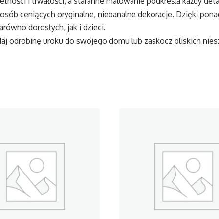
tności i trwałości, a staranne malowanie podkreśla każdy detal
 osób ceniących oryginalne, niebanalne dekoracje. Dzięki p
ówno dorosłych, jak i dzieci.
daj odrobinę uroku do swojego domu lub zaskocz bliskich n