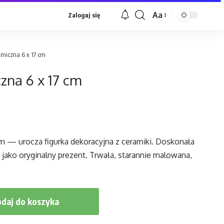
Aa
Zaloguj się
Font
Resizer
miczna 6 x 17 cm
zna 6 x 17 cm
m — urocza figurka dekoracyjna z ceramiki. Doskonała
 jako oryginalny prezent. Trwała, starannie malowana,
daj do koszyka