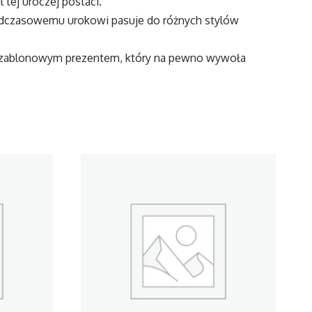
 tej uroczej postaci.
onadczasowemu urokowi pasuje do różnych stylów
ieszablonowym prezentem, który na pewno wywoła