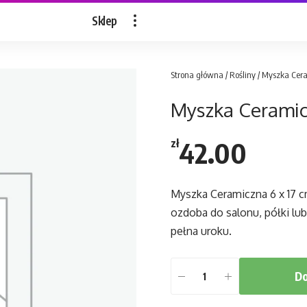
Sklep
Strona główna
/
Rośliny
/ Myszka Cera
Myszka Ceramic
42.00
zł
Myszka Ceramiczna 6 x 17 c
ozdoba do salonu, półki lub
pełna uroku.
Do
ilość
Myszka