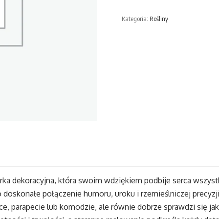
Ceramiczna
Kategoria:
Rośliny
6
x
17
cm
urka dekoracyjna, która swoim wdziękiem podbije serca wszyst
doskonałe połączenie humoru, uroku i rzemieślniczej precyzji
łce, parapecie lub komodzie, ale równie dobrze sprawdzi się j