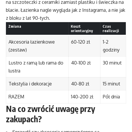
na szczoteczki z ceramiki zamiast plastiku i świeczka na
blacie. Łazienka nagle wygląda jak z Instagrama, a nie jak
z bloku z lat 90-tych.
Zmiana
Koszt
Czas
orientacyjny
realizacji
Akcesoria łazienkowe
60-120 zł
1-2
(zestaw)
godziny
Lustro z ramą lub rama do
40-100 zł
30 minut
lustra
Tekstylia i dekoracje
40-80 zł
15 minut
RAZEM
140-200 zł
Pół dnia
Na co zwrócić uwagę przy
zakupach?
Sprawdź czy akcesoria samoprzylepne są