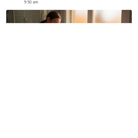
9:50 am
Naturalne udrażnianie odpływu wanny i prysznica — soda i
ocet zamiast chemii
Stoisz w wannie po kostki w wodzie, która nie chce
odpłynąć. Albo prysznic zamienił się w małe
jeziorko. To frustruje, i to szczególnie mocno, kiedy
dzieje się to co kilka tygodni. Dobra wiadomość: nie
potrzebujesz chemicznych środków do udrażniania