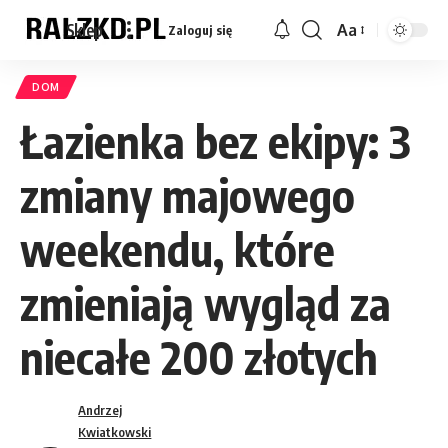
Sklep
Aa
Zaloguj się
Font
Resizer
DOM
Łazienka bez ekipy: 3
zmiany majowego
weekendu, które
zmieniają wygląd za
niecałe 200 złotych
Andrzej
Kwiatkowski