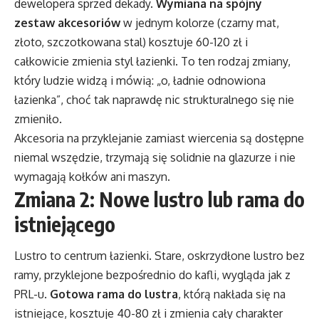
dewelopera sprzed dekady.
Wymiana na spójny
zestaw akcesoriów
w jednym kolorze (czarny mat,
złoto, szczotkowana stal) kosztuje 60-120 zł i
całkowicie zmienia styl łazienki. To ten rodzaj zmiany,
który ludzie widzą i mówią: „o, ładnie odnowiona
łazienka”, choć tak naprawdę nic strukturalnego się nie
zmieniło.
Akcesoria na przyklejanie zamiast wiercenia są dostępne
niemal wszędzie, trzymają się solidnie na glazurze i nie
wymagają kołków ani maszyn.
Zmiana 2: Nowe lustro lub rama do
istniejącego
Lustro to centrum łazienki. Stare, oskrzydłone lustro bez
ramy, przyklejone bezpośrednio do kafli, wygląda jak z
PRL-u.
Gotowa rama do lustra
, którą nakłada się na
istniejące, kosztuje 40-80 zł i zmienia cały charakter