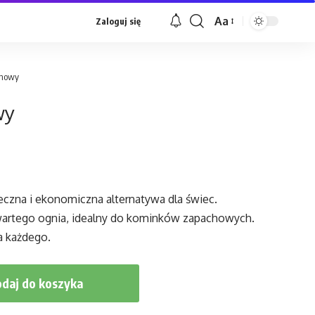
Aa
Zaloguj się
Font
Resizer
chowy
wy
na i ekonomiczna alternatywa dla świec.
artego ognia, idealny do kominków zapachowych.
a każdego.
daj do koszyka