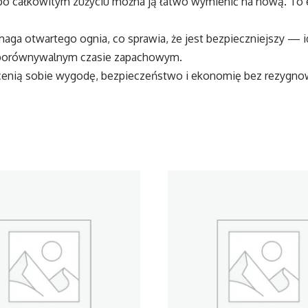
po całkowitym zużyciu można ją łatwo wymienić na nową. To 
a otwartego ognia, co sprawia, że jest bezpieczniejszy — i
zy porównywalnym czasie zapachowym.
 cenią sobie wygodę, bezpieczeństwo i ekonomię bez rezyg