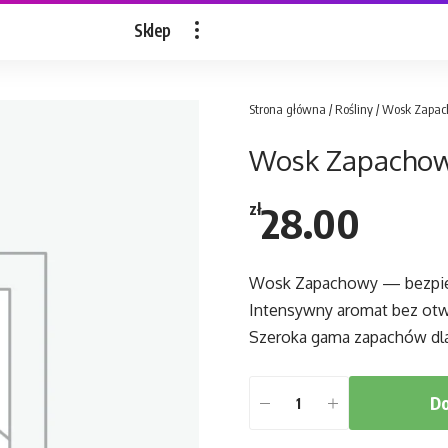
Sklep
Strona główna
/
Rośliny
/ Wosk Zapa
Wosk Zapacho
28.00
zł
Wosk Zapachowy — bezpiecz
Intensywny aromat bez otw
Szeroka gama zapachów dl
Do
ilość
Wosk