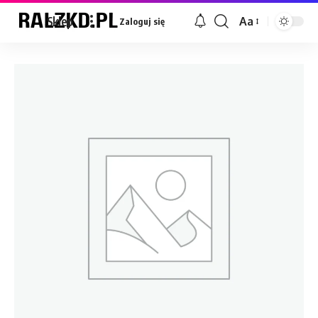
Sklep
Aa
Zaloguj się
Font
Resizer