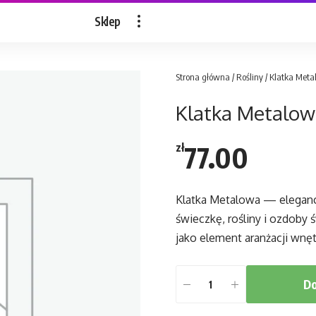
Sklep
Strona główna
/
Rośliny
/ Klatka Met
Klatka Metalow
77.00
zł
Klatka Metalowa — eleganck
świeczkę, rośliny i ozdoby
jako element aranżacji wnęt
Do
ilość
Klatka