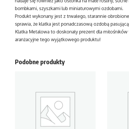
nadaje się również jako osłonka na małe rośliny, suc
bombkami, szyszkami lub miniaturowymi ozdobami.
Produkt wykonany jest z trwałego, starannie obrobion
sprawia, że klatka jest ponadczasową ozdobą pasującą 
Klatka Metalowa to doskonały prezent dla miłośników v
aranżacyjne tego wyjątkowego produktu!
Podobne produkty