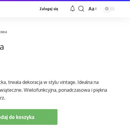
Aa
Zaloguj się
Font
Resizer
alowa
a
a, trwała dekoracja w stylu vintage. Idealna na
 świąteczne. Wielofunkcyjna, ponadczasowa i piękna
rz.
daj do koszyka