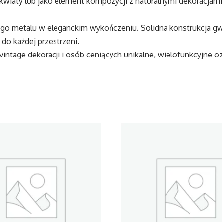
he kwiaty lub jako element kompozycji z naturalnymi dekoracj
ego metalu w eleganckim wykończeniu. Solidna konstrukcja gwa
do każdej przestrzeni.
intage dekoracji i osób ceniących unikalne, wielofunkcyjne oz