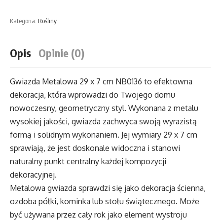
Gwiazda
Metalowa
Kategoria:
Rośliny
29
x
Opis
Opinie (0)
7
cm
NB0136
Gwiazda Metalowa 29 x 7 cm NB0136 to efektowna
dekoracja, która wprowadzi do Twojego domu
nowoczesny, geometryczny styl. Wykonana z metalu
wysokiej jakości, gwiazda zachwyca swoją wyrazistą
formą i solidnym wykonaniem. Jej wymiary 29 x 7 cm
sprawiają, że jest doskonale widoczna i stanowi
naturalny punkt centralny każdej kompozycji
dekoracyjnej.
Metalowa gwiazda sprawdzi się jako dekoracja ścienna,
ozdoba półki, kominka lub stołu świątecznego. Może
być używana przez cały rok jako element wystroju