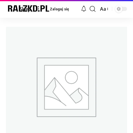
Sklep
Aa
Zaloguj się
Font
Resizer