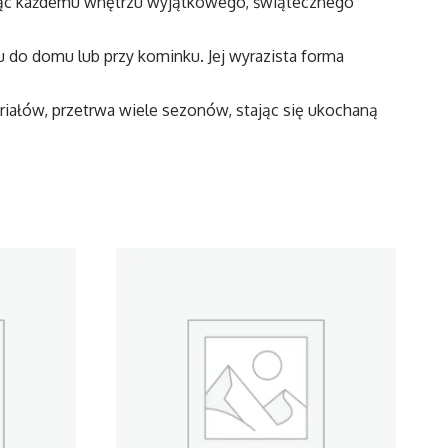
dając każdemu wnętrzu wyjątkowego, świątecznego
u do domu lub przy kominku. Jej wyrazista forma
riałów, przetrwa wiele sezonów, stając się ukochaną