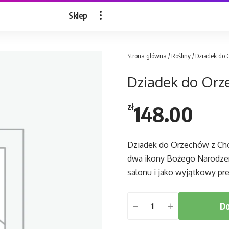
Sklep
Strona główna
/
Rośliny
/ Dziadek do 
Dziadek do Orz
148.00
zł
Dziadek do Orzechów z Cho
dwa ikony Bożego Narodzeni
salonu i jako wyjątkowy pre
Do
ilość
Dziadek