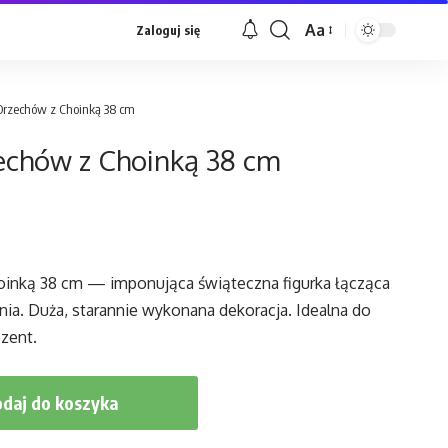
Aa
Zaloguj się
Font
Resizer
Orzechów z Choinką 38 cm
echów z Choinką 38 cm
inką 38 cm — imponująca świąteczna figurka łącząca
a. Duża, starannie wykonana dekoracja. Idealna do
zent.
daj do koszyka