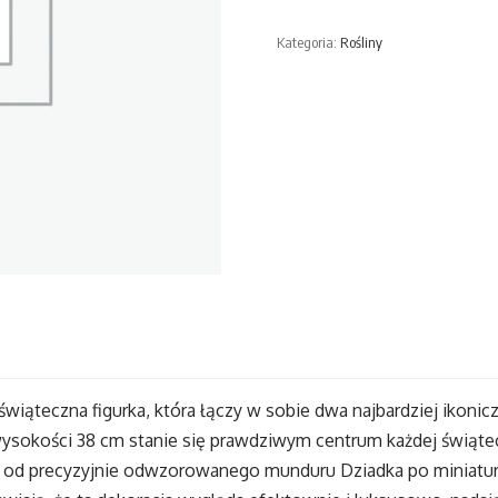
do
Kategoria:
Rośliny
Orzechów
z
Choinką
38
cm
wiąteczna figurka, która łączy w sobie dwa najbardziej iko
ysokości 38 cm stanie się prawdziwym centrum każdej świątecz
— od precyzyjnie odwzorowanego munduru Dziadka po miniatur