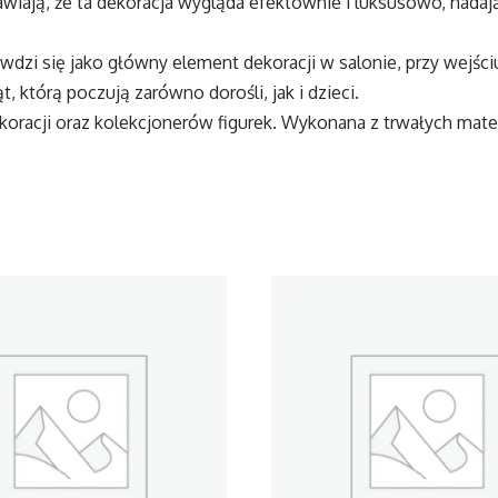
prawiają, że ta dekoracja wygląda efektownie i luksusowo, na
zi się jako główny element dekoracji w salonie, przy wejści
 którą poczują zarówno dorośli, jak i dzieci.
oracji oraz kolekcjonerów figurek. Wykonana z trwałych mate