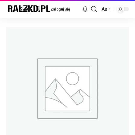
Sklep
Aa
Zaloguj się
Font
Resizer