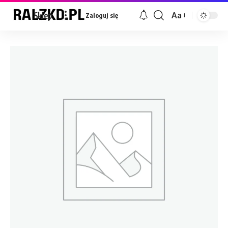
Sklep
Aa
Zaloguj się
Font
Resizer