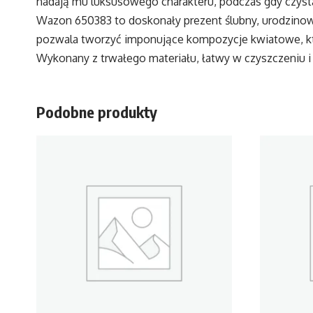
nadają mu luksusowego charakteru, podczas gdy czysta,
Wazon 650383 to doskonały prezent ślubny, urodzinowy 
pozwala tworzyć imponujące kompozycje kwiatowe, kt
Wykonany z trwałego materiału, łatwy w czyszczeniu i
Podobne produkty