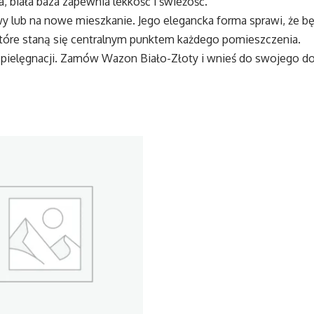
 biała baza zapewnia lekkość i świeżość.
lub na nowe mieszkanie. Jego elegancka forma sprawi, że będz
óre staną się centralnym punktem każdego pomieszczenia.
 pielęgnacji. Zamów Wazon Biało-Złoty i wnieś do swojego do