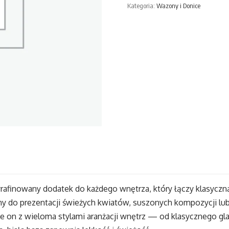
Kategoria:
Wazony i Donice
x
16
cm
Biało-
Złoty
650383
yrafinowany dodatek do każdego wnętrza, który łączy klasyczn
lny do prezentacji świeżych kwiatów, suszonych kompozycji lu
uje on z wieloma stylami aranżacji wnętrz — od klasycznego 