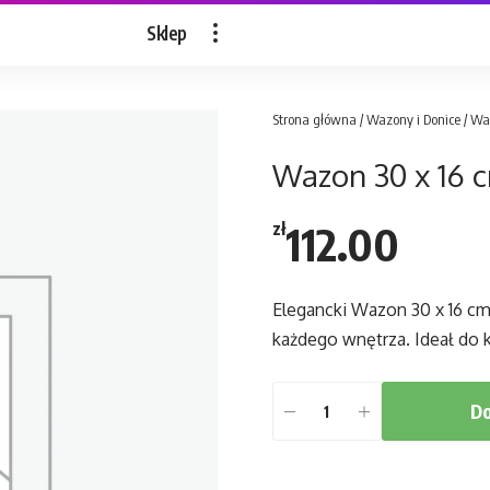
Sklep
Strona główna
/
Wazony i Donice
/ Wa
Wazon 30 x 16 c
112.00
zł
Elegancki Wazon 30 x 16 c
każdego wnętrza. Ideał do 
Do
ilość
Wazon
30