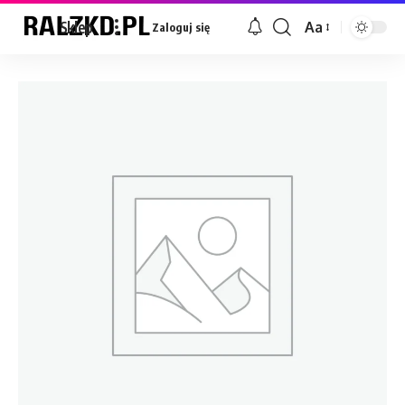
Sklep
Aa
Zaloguj się
Font
Resizer