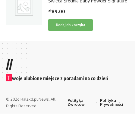
Świeca Średnia Baby Powder Signature
zł
89.00
Dodaj do koszyka
//
T
woje ulubione miejsce z poradami na co dzień
© 2026 Ralzkd.pl News. All
Polityka
Polityka
Zwrotów
Prywatności
Rights Reserved.