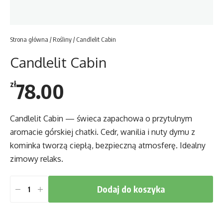
Strona główna
/
Rośliny
/ Candlelit Cabin
Candlelit Cabin
78.00
zł
Candlelit Cabin — świeca zapachowa o przytulnym
aromacie górskiej chatki. Cedr, wanilia i nuty dymu z
kominka tworzą ciepłą, bezpieczną atmosferę. Idealny
zimowy relaks.
Dodaj do koszyka
ilość
Candlelit
Cabin