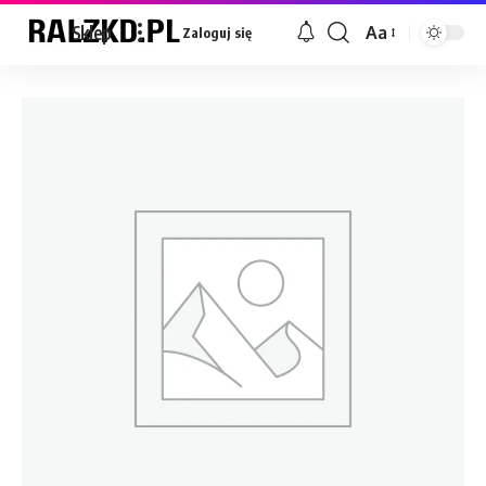
Sklep
Aa
Zaloguj się
Font
Resizer