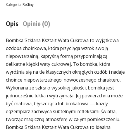
Szklana
Kategoria:
Rośliny
Kształt
Wata
Opis
Opinie (0)
Cukrowa
Bombka Szklana Kształt Wata Cukrowa to wyjątkowa
ozdoba choinkowa, która przyciąga wzrok swoją
niepowtarzalną, kapryśną formą przypominającą
delikatne kłębki waty cukrowej. To bombka, która
wyróżnia się na tle klasycznych okrągłych ozdób i nadaje
choince niepowtarzalnego, nowoczesnego charakteru.
Wykonana ze szkła o wysokiej jakości, bombka jest
jednocześnie lekka i wytrzymała. Jej powierzchnia może
być matowa, błyszcząca lub brokatowa — każdy
egzemplarz zachwyca subtelnymi refleksami światła,
tworząc magiczną atmosferę w całym pomieszczeniu.
Bombka Szklana Kształt Wata Cukrowa to idealna